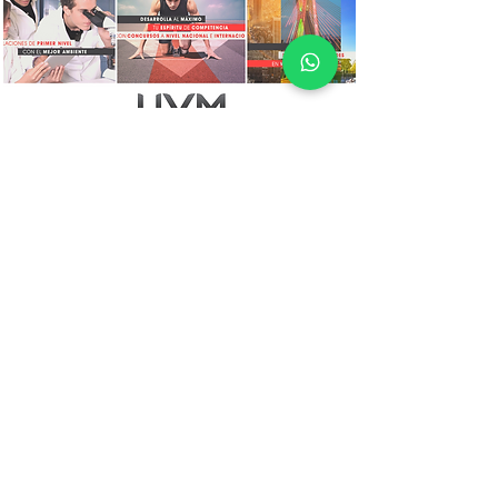
UVM
Planeación, diseño, desarrollo e
implementación de imagen
punto de venta para UVM en su
lanzamiento de Campus Santa
Fé.
Nuestra contribución:
Marketing POP, Diseño,
Ver más