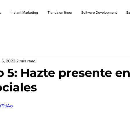
e
Instant Marketing
Tienda en línea
Software Development
S
 6, 2023
2 min read
o 5: Hazte presente e
ociales
Y9tlAo