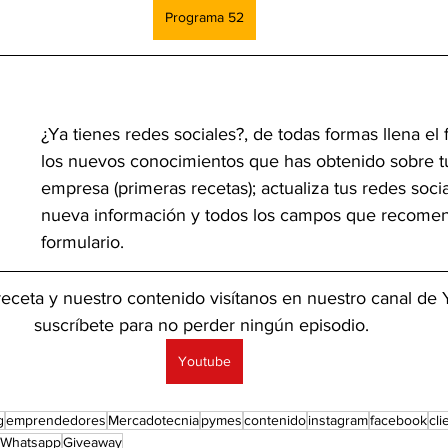
Programa 52
¿Ya tienes redes sociales?, de todas formas llena el 
los nuevos conocimientos que has obtenido sobre tu 
empresa (primeras recetas); actualiza tus redes soci
nueva información y todos los campos que recome
formulario.
 receta y nuestro contenido visítanos en nuestro canal de
suscríbete para no perder ningún episodio. 
Youtube
g
emprendedores
Mercadotecnia
pymes
contenido
instagram
facebook
cli
Whatsapp
Giveaway