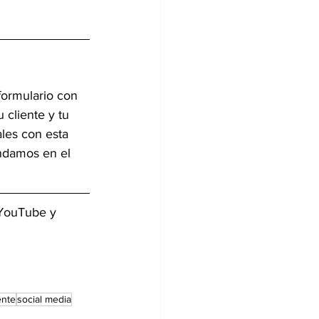
formulario con 
cliente y tu 
ales con esta 
ndamos en el 
 YouTube y 
ente
social media