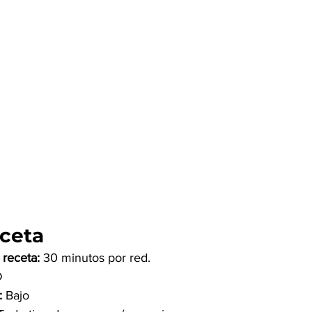
eceta
receta: 
30 minutos por red. 
D
: 
Bajo