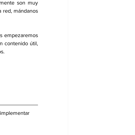
lmente son muy 
a red, mándanos 
Los empezaremos 
 contenido útil, 
s.
 implementar 
 