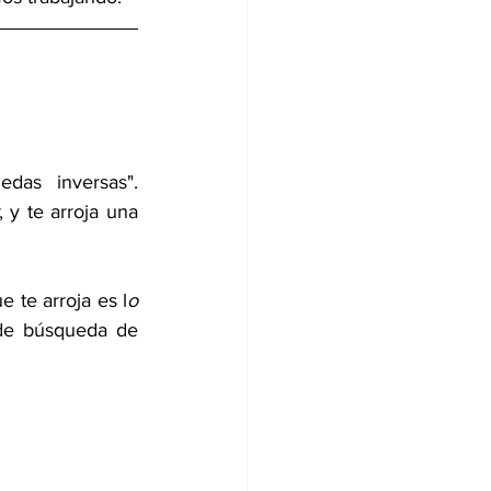
as inversas". 
, y te arroja una 
 te arroja es l
o 
 de búsqueda de 