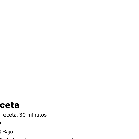
eceta
receta: 
30 minutos 
D
: 
Bajo