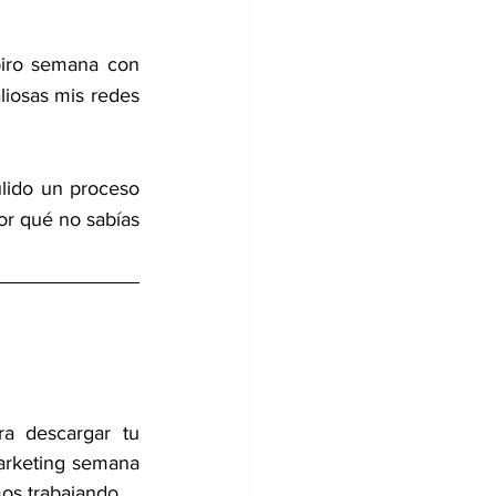
iro semana con 
osas mis redes 
ido un proceso 
or qué no sabías 
a descargar tu 
rketing semana 
os trabajando.