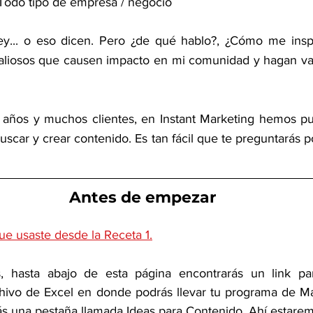
Todo tipo de empresa / negocio 
rey... o eso dicen. Pero ¿de qué hablo?, ¿Cómo me insp
liosos que causen impacto en mi comunidad y hagan vali
ños y muchos clientes, en Instant Marketing hemos pul
car y crear contenido. Es tan fácil que te preguntarás p
Antes de empezar
ue usaste desde la Receta 1.
, hasta abajo de esta página encontrarás un link par
hivo de Excel en donde podrás llevar tu programa de Ma
s una pestaña llamada Ideas para Contenido. Ahí estarem